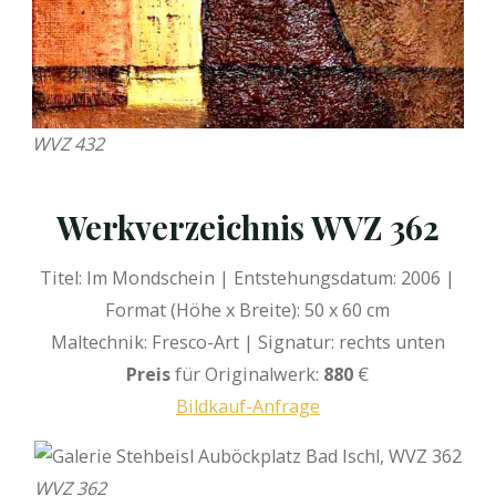
WVZ 432
We
rkverzeichnis W
VZ 362
Titel: Im Mondschein | Entstehungsdatum: 2006 |
Format (Höhe x Breite): 50 x 60 cm
Maltechnik: Fresco-Art | Signatur: rechts unten
Preis
für Originalwerk:
880
€
Bildkauf-Anfrage
WVZ 362