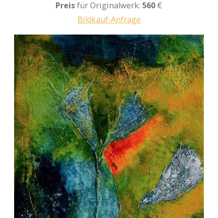
Preis
für Originalwerk:
560
€
Bildkauf-Anfrage