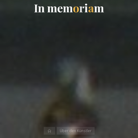
I
n
m
e
m
o
r
i
a
m
Start
Über den Künstler