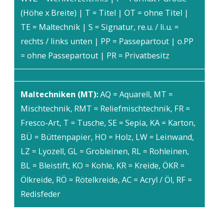
(Höhe x Breite) | T = Titel | OT = ohne Titel |
TE = Maltechnik | S = Signatur, re.u. / li.u. =
rechts / links unten | PP = Passepartout | o.PP
= ohne Passepartout | PR = Privatbesitz
Maltechniken (MT):
AQ = Aquarell, MT =
Mischtechnik, RMT = Reliefmischtechnik, FR =
Fresco-Art, T = Tusche, SE = Sepia, KA = Karton,
BÜ = Büttenpapier, HO = Holz, LW = Leinwand,
LZ = Lyozell, GL = Grobleinen, RL = Rohleinen,
BL = Bleistift, KO = Kohle, KR = Kreide, ÖKR =
Ölkreide, RÖ = Rötelkreide, AC = Acryl / Öl, RF =
Redisfeder