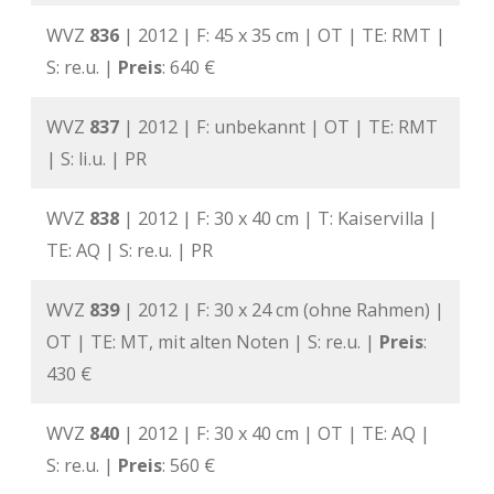
WVZ
836
| 2012 | F: 45 x 35 cm | OT | TE: RMT |
S: re.u. |
Preis
: 640 €
WVZ
837
| 2012 | F: unbekannt | OT | TE: RMT
| S: li.u. | PR
WVZ
838
| 2012 | F: 30 x 40 cm | T: Kaiservilla |
TE: AQ | S: re.u. | PR
WVZ
839
| 2012 | F: 30 x 24 cm (ohne Rahmen) |
OT | TE: MT, mit alten Noten | S: re.u. |
Preis
:
430 €
WVZ
840
| 2012 | F: 30 x 40 cm | OT | TE: AQ |
S: re.u. |
Preis
: 560 €