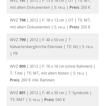
WVZ
797
| 2012 | F: 13 x 18 cm | OT | TE: MT,
mit alten Dokumenten | S: re.u. |
Preis
: 250 €
WVZ
798
| 2012 | F: 18 x 13 cm | OT | TE: MT,
mit alten Dokumenten | S: re.u. |
Preis
: 250 €
WVZ
799
| 2012 | F: 40 x 50 cm | T:
Kalvarienbergkirche Ebensee | TE: AQ | S: re.u.
| PR
WVZ
800
| 2012 | F: 16 x 16 cm (ohne Rahmen) |
T: Titel | TE: MT, mit alten Noten | S: re.u. |
Preis
: 260 € inkl. Rahmen
WVZ
801
| 2012 | F: 40 x 30 cm | T: Symbolik |
TE: RMT | S: re.u. |
Preis
: 560 €