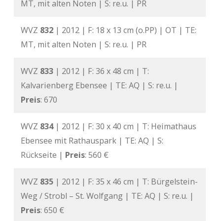
MT, mit alten Noten | S: re.u. | PR
WVZ
832
| 2012 | F: 18 x 13 cm (o.PP) | OT | TE:
MT, mit alten Noten | S: re.u. | PR
WVZ
833
| 2012 | F: 36 x 48 cm | T:
Kalvarienberg Ebensee | TE: AQ | S: re.u. |
Preis
: 670
WVZ
834
| 2012 | F: 30 x 40 cm | T: Heimathaus
Ebensee mit Rathauspark | TE: AQ | S:
Rückseite |
Preis
: 560 €
WVZ
835
| 2012 | F: 35 x 46 cm | T: Bürgelstein-
Weg / Strobl – St. Wolfgang | TE: AQ | S: re.u. |
Preis
: 650 €